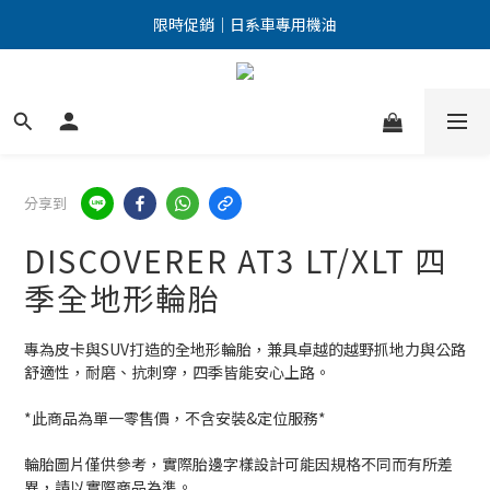
點擊加入LINE好友 優惠訊息不漏接！
限時促銷｜日系車專用機油
點擊加入LINE好友 優惠訊息不漏接！
分享到
DISCOVERER AT3 LT/XLT 四
季全地形輪胎
專為皮卡與SUV打造的全地形輪胎，兼具卓越的越野抓地力與公路
舒適性，耐磨、抗刺穿，四季皆能安心上路。
*此商品為單一零售價，不含安裝&定位服務*
輪胎圖片僅供參考，實際胎邊字樣設計可能因規格不同而有所差
異，請以實際商品為準。