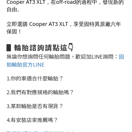
Cooper AT3 XLT，在off-road的過程中，發現新的
自由。
立即選購 Cooper AT3 XLT，享受固特異原廠六年
保固！
▋輪胎諮詢請點這👇
無論你想詢問任何
輪胎問題，歡迎
加LINE詢問：
固
鉑輪胎官方LINE
1.你的車適合什麼輪胎？
2.我們有對應規格的輪胎嗎？
3.某款輪胎是否有現貨？
4.有安裝店家推薦嗎？