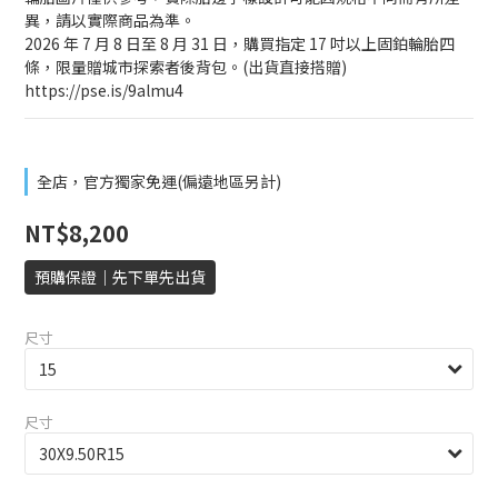
異，請以實際商品為準。
2026 年 7 月 8 日至 8 月 31 日，購買指定 17 吋以上固鉑輪胎四
條，限量贈城市探索者後背包。(出貨直接搭贈)
https://pse.is/9almu4
全店，官方獨家免運(偏遠地區另計)
NT$8,200
預購保證｜先下單先出貨
尺寸
尺寸