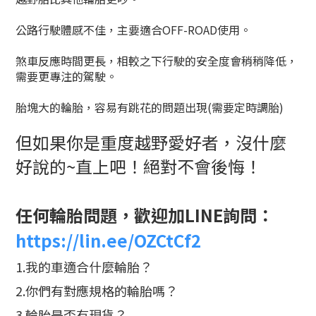
公路行駛體感不佳，主要適合OFF-ROAD使用。
煞車反應時間更長，相較之下行駛的安全度會稍稍降低，
需要更專注的駕駛。
胎塊大的輪胎，容易有跳花的問題出現(需要定時調胎)
但如果你是重度越野愛好者，沒什麼
好說的~直上吧！絕對不會後悔！
任何
輪胎問題，歡迎
加LINE詢問：
https://lin.ee/OZCtCf2
1.我的車適合什麼輪胎？
2.你們有對應規格的輪胎嗎？
3.輪胎是否有現貨？