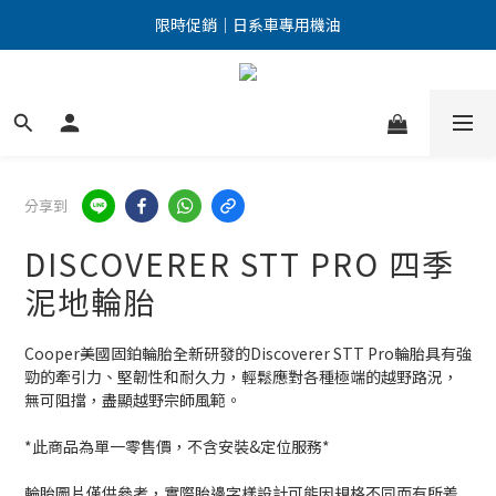
點擊加入LINE好友 優惠訊息不漏接！
限時促銷｜日系車專用機油
點擊加入LINE好友 優惠訊息不漏接！
分享到
DISCOVERER STT PRO 四季
泥地輪胎
Cooper美國固鉑輪胎全新研發的Discoverer STT Pro輪胎具有強
勁的牽引力、堅韌性和耐久力，輕鬆應對各種極端的越野路況，
無可阻擋，盡顯越野宗師風範。
*此商品為單一零售價，不含安裝&定位服務*
輪胎圖片僅供參考，實際胎邊字樣設計可能因規格不同而有所差