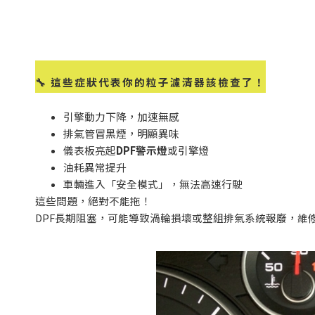
🔧
這些症狀代表你的粒子濾清器該檢查了！
引擎動力下降，加速無感
排氣管冒黑煙，明顯異味
儀表板亮起
DPF
警示燈
或引擎燈
油耗異常提升
車輛進入「安全模式」，無法高速行駛
這些問題，絕對不能拖！
DPF
長期阻塞，可能導致渦輪損壞或整組排氣系統報廢，維