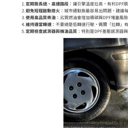
定期跑長途、高速路段
：讓引擎溫度拉高，有利
DPF
順
避免短程啟動熄火
：城市通勤族最容易出問題，建議
使用高品質柴油
：劣質燃油會增加積碳與
DPF
堵塞風險
維持適當轉速
：不要總是低轉速行駛，偶爾「拉轉」
定期檢查感測器與機油品質
：特別是
DPF
差壓感測器與