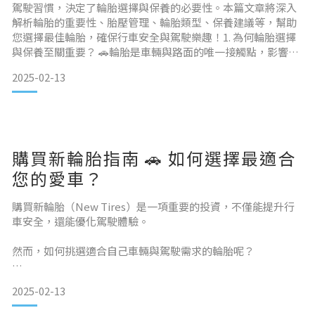
駕駛習慣，決定了輪胎選擇與保養的必要性。本篇文章將深入
解析輪胎的重要性、胎壓管理、輪胎類型、保養建議等，幫助
您選擇最佳輪胎，確保行車安全與駕駛樂趣！1. 為何輪胎選擇
與保養至關重要？ 🚗輪胎是車輛與路面的唯一接觸點，影響操
控性、剎車距離、燃油效率與駕駛舒適度。
2025-02-13
如果胎壓不足、胎紋磨損，或是輪胎老化，將可能導致打滑、
爆胎或剎車失效，大幅提高事故風險。
📌 數據顯示：
✅ 胎壓不足 25% 可能增加 3 倍 爆胎風險
✅ 胎紋深度低於 3mm，雨
購買新輪胎指南 🚗 如何選擇最適合
您的愛車？
購買新輪胎（New Tires）是一項重要的投資，不僅能提升行
車安全，還能優化駕駛體驗。
然而，如何挑選適合自己車輛與駕駛需求的輪胎呢？
本篇文章將從更換時機、輪胎選擇要點、購買注意事項等方
2025-02-13
面，幫助您做出最聰明的輪胎選擇！1. 何時應該更換輪胎？ 🚨
選擇適當時機更換輪胎，不僅能確保行車安全，還能避免因輪