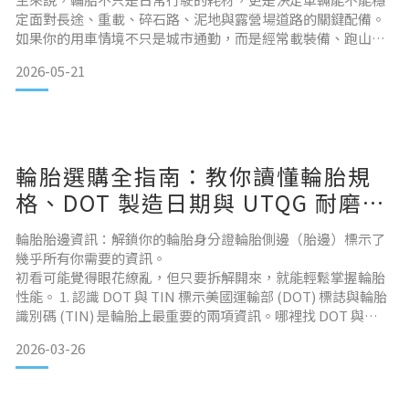
定面對長途、重載、碎石路、泥地與露營場道路的關鍵配備。
如果你的用車情境不只是城市通勤，而是經常載裝備、跑山
路、進出工地、前往露營區，甚至需要面對砂石路、非鋪裝路
2026-05-21
面與輕中度越野環境，那麼一般偏舒適取向的休旅胎，可能就
不一定能滿足需求。這時候，選擇一款兼具耐用性、支撐性與
全地形牽引力的 AT 胎，就會變得非常重要。
輪胎選購全指南：教你讀懂輪胎規
格、DOT 製造日期與 UTQG 耐磨等
級
輪胎胎邊資訊：解鎖你的輪胎身分證輪胎側邊（胎邊）標示了
幾乎所有你需要的資訊。
初看可能覺得眼花繚亂，但只要拆解開來，就能輕鬆掌握輪胎
性能。 1. 認識 DOT 與 TIN 標示美國運輸部 (DOT) 標誌與輪胎
識別碼 (TIN) 是輪胎上最重要的兩項資訊。哪裡找 DOT 與
TIN？ 通常位於輪胎胎邊，安裝時應朝向外側。安全小知識
2026-03-26
「DOT」符號證明製造商符合美國交通部的安全標準。緊隨其
後的是 TIN（輪胎識別碼），也就是俗稱的「輪胎序號」。
2009 年 9 月後生產的輪胎，外側必須有完整 TI