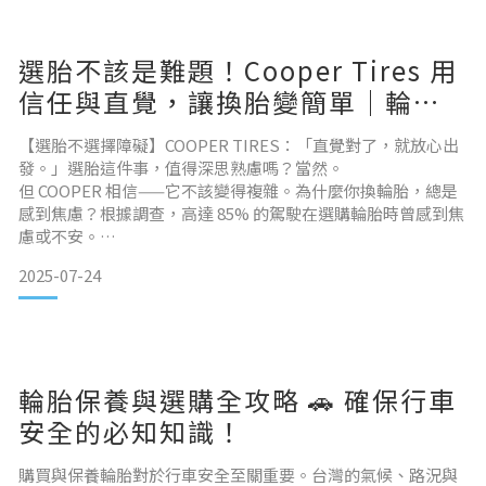
選胎不該是難題！Cooper Tires 用
信任與直覺，讓換胎變簡單｜輪胎
選擇教學指南
【選胎不選擇障礙】COOPER TIRES：「直覺對了，就放心出
發。」選胎這件事，值得深思熟慮嗎？當然。
但 COOPER 相信——它不該變得複雜。為什麼你換輪胎，總是
感到焦慮？根據調查，高達 85% 的駕駛在選購輪胎時曾感到焦
慮或不安。
品牌太多、價格落差大、規格眼花撩亂，加上擔心買到不適合
2025-07-24
自己需求的胎，讓許多消費者面對「換胎」這件事感到壓力山
大。但你應該要知道：🚗 輪胎不是學問考試，它是一場你可以
依靠直覺作答的選擇。COOPER 認為：選胎該是一次直覺與信
任的旅程在 COOPER 看來，輪胎
輪胎保養與選購全攻略 🚗 確保行車
安全的必知知識！
購買與保養輪胎對於行車安全至關重要。台灣的氣候、路況與