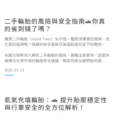
胎老化或性能下降影響駕駛體驗。以下是更換輪胎的四大關鍵
指標：✅ 1.1 胎紋深度不足根據台灣交通法規，輪胎胎紋深度不
得低於 1.6mm，但建議在胎紋深度低於 3mm 時更換，以確保
二手輪胎的風險與安全指南🚗你真
最佳抓地力與
的省到錢了嗎？
購買二手輪胎（Used Tires）似乎是一種經濟實惠的選擇，但
它真的值得嗎？隱藏的安全風險可能遠超過您省下的費用。
本篇文章將深入解析二手輪胎的風險、選購注意事項，並提供
最適合台灣市場的輪胎安全建議，幫助您做出最明智的選
擇。 1. 二手輪胎的潛在風險 🚨許多消費者選擇購買中古輪胎來
2025-02-13
降低支出，但這些輪胎可能帶來隱藏的行車風險，導致安全問
題甚至事故。❌ 1.1 不明的使用歷史購買二手輪胎時，您無法確
保其過去的使用狀況，可能包含：
✔ 不當維護（胎壓不足或過高，影響胎面磨損）
氮氣充填輪胎：🚗 提升胎壓穩定性
✔ 曾經受損或修
與行車安全的全方位解析！