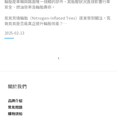
輪胎是車輛與路面唯一接觸的部件，其胎壓狀況直接影響行車
安全、燃油效率及輪胎壽命。
氮氣充填輪胎（Nitrogen-Inflated Tires）逐漸受到關注，究
竟氮氣是否能真正提升輪胎效能？
2025-02-13
本篇文章將深入解析氮氣充填的優勢與限制，讓您判斷是否適
合您的用車需求。1. 氮氣充填的主要優勢✅ 1.1 維持胎壓更長時
間氮氣的分子結構較氧氣大，因此滲透輪胎胎壁的速度較慢，
胎壓流失的速度比一般壓縮空氣慢 30~40%。這意味著輪胎可
以維持適當胎壓更久，減少頻繁補充胎壓的需求，對於長途駕
駛或車輛長時間停
關於我們
品牌介紹
常見問題
購物須知