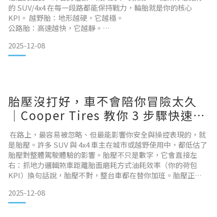
的 SUV/4x4 在每一段路都能保持戰力，輪胎就是你的核心
KPI。 越野胎：地形越硬，它越穩。
公路胎：高速越快，它越靜。
AT胎：城市與山徑，都能一次搞定。 COOPER 全地形休旅胎，
2025-12-08
把「通勤×越野」混合使用者的需求直接讀懂：耐用的胎壁、
乾淨的操控線、雨天也能安心的排水力，
陪你上班、陪你露營、陪你抵達 Google Maps 到不了的地
方。 路的選擇很多。
但你的輪胎，只要選對一次，就能重新定義每一趟旅程
胎壓沒打好，車不會陪你冒險太久
｜Cooper Tires 教你 3 步驟快速檢
查胎壓
在路上，最容易被忽略、但最能影響你安全與操控表現的，就
是胎壓。許多 SUV 與 4x4 車主在城市或越野使用中，都低估了
胎壓對整體駕駛體驗的影響。胎壓不只是數字，它會直接左
右：抓地力邏輯煞車距離胎面磨耗方式油耗效率（你的荷包
KPI）換句話說，胎壓不對，整台車都在替你加班。胎壓正確
＝更穩、更省、更耐用影片中也說得很直白：胎壓調整正確，
2025-12-08
車輛操控會更穩定、輪胎使用壽命延長，油耗表現更有效率。
對常跑外縣市、露營、山路探險的 4x4 駕駛者，更是基本功。
三步驟，快速檢查你的胎壓1️⃣ 確認輪胎是冷胎剛