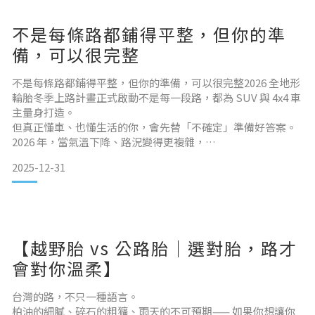
不是每條路都鋪得平整，但你的準
備，可以很完整
不是每條路都鋪得平整，但你的準備，可以很完整2026 全地形
輪胎冬季上路計畫正式啟動不是每一段路，都為 SUV 與 4x4 車
主量身打造。
但真正懂車、也懂生活的你，會先替「不確定」準備好答案。
2026 年，當氣溫下降、路況變得更複雜，
全地形，不再只是越野玩家的專利，而是日常行車的底氣。 從
2025-12-31
柏油到碎石，信心來自輪胎接觸地面的那一刻清晨低溫、濕滑
柏油、山路碎石、長途高速巡航——
這些場景，早已是 SUV / 4x4 車主的日常。真正的差別，不在
於你走到哪裡，
而在於輪胎是否能在每一次接觸地面的瞬
【越野胎 vs 公路胎｜選對胎，路才
會對你溫柔】
台灣的路，不只一種語言。
柏油的細膩、碎石的粗獷、雨天的不可預期—— 如果你想讓你