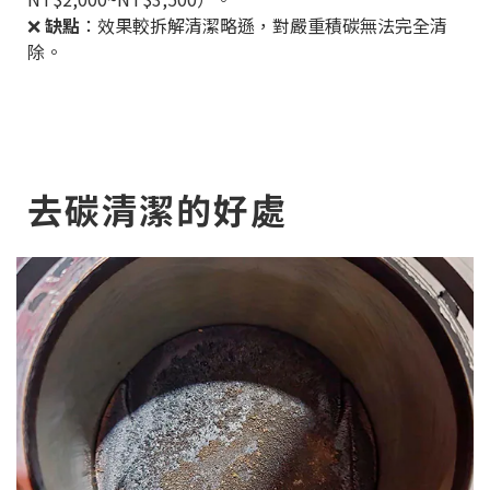
❌
缺點
：效果較拆解清潔略遜，對嚴重積碳無法完全清
除。
去碳清潔的好處