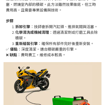
塞、燃燒室內部的積碳。此方法雖然效果徹底，但工時
費用高，且需要專業設備與技術。
步驟
拆卸引擎
：技師會拆開汽缸頭、進排氣閥與活塞。
化學清洗或機械清理
：透過清潔劑或打磨工具去除
積碳。
重新組裝引擎
：確保所有部件完好後重新安裝。
✅
優點
：深度清潔，適合積碳嚴重的引擎。
❌
缺點
：費時費工，維修成本較高。