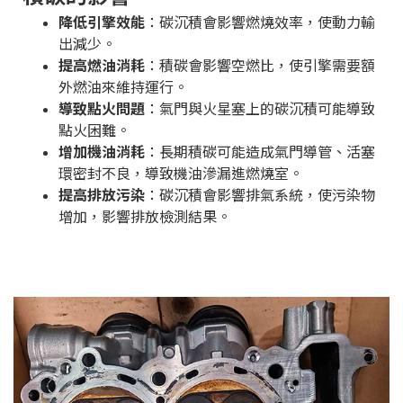
降低引擎效能
：碳沉積會影響燃燒效率，使動力輸
出減少。
提高燃油消耗
：積碳會影響空燃比，使引擎需要額
外燃油來維持運行。
導致點火問題
：氣門與火星塞上的碳沉積可能導致
點火困難。
增加機油消耗
：長期積碳可能造成氣門導管、活塞
環密封不良，導致機油滲漏進燃燒室。
提高排放污染
：碳沉積會影響排氣系統，使污染物
增加，影響排放檢測結果。