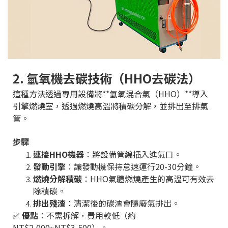
2. 氫氧機去碳技術（HHO去碳法）
這種方法透過專用設備將**氫氧混合氣（HHO）**導入
引擎燃燒室，透過燃燒高溫將積碳分解，並排出至排氣
管。
步驟
連接HHO機器
：將設備管線插入進氣口。
發動引擎
：讓發動機保持怠速運行20-30分鐘。
燃燒分解積碳
：HHO氣體燃燒產生的高溫可有效去
除積碳。
排出殘渣
：清潔後的碳渣會隨廢氣排出。
✅
優點
：不需拆解，費用較低（約
NT$2,000~NT$3,500）。