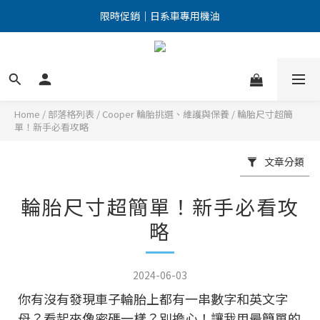
點擊加入LINE好友 優惠訊息不漏接！
限時促銷｜日系車專用機油
點擊加入LINE好友 優惠訊息不漏接！
Home
/
部落格列表
/
Cooper 輪胎挑選、維護與保養
/
輪胎尺寸超簡
單！新手必看攻略
文章分類
輪胎尺寸超簡單！新手必看攻
略
2024-06-03
你有沒有發現車子輪胎上都有一串數字和英文字
母？看起來像密碼一樣？別擔心！讓我用最簡單的