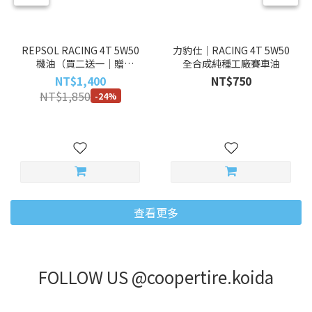
REPSOL RACING 4T 5W50
力豹仕｜RACING 4T 5W50
機油（買二送一｜贈
全合成純種工廠賽車油
REPSOL 安全帽鑰匙圈）
NT$1,400
NT$750
NT$1,850
-24%
查看更多
FOLLOW US @coopertire.koida